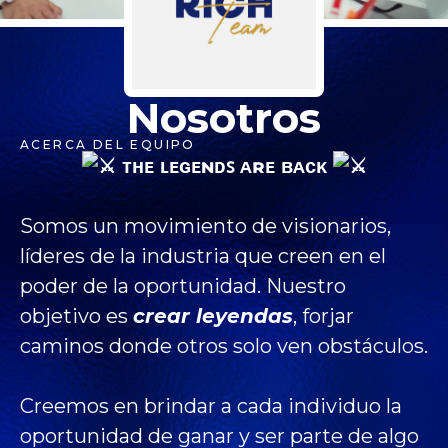
Nosotros
ACERCA DEL EQUIPO
ᴛʜᴇ ʟᴇɢᴇɴᴅꜱ ᴀʀᴇ ʙᴀᴄᴋ
Somos un movimiento de visionarios,
líderes de la industria que creen en el
poder de la oportunidad. Nuestro
objetivo es
crear leyendas
, forjar
caminos donde otros solo ven obstáculos.
Creemos en brindar a cada individuo la
oportunidad de ganar y ser parte de algo